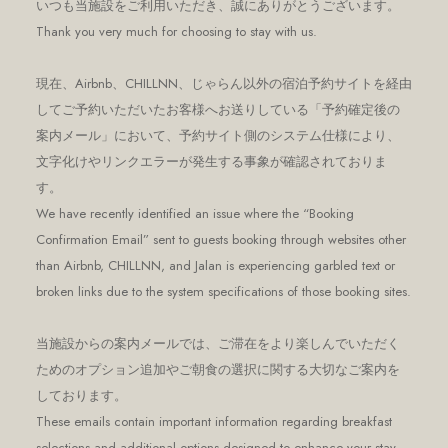
いつも当施設をご利用いただき、誠にありがとうございます。
Thank you very much for choosing to stay with us.
現在、Airbnb、CHILLNN、じゃらん以外の宿泊予約サイトを経由
してご予約いただいたお客様へお送りしている「予約確定後の
案内メール」において、予約サイト側のシステム仕様により、
文字化けやリンクエラーが発生する事象が確認されておりま
す。
We have recently identified an issue where the “Booking
Confirmation Email” sent to guests booking through websites other
than Airbnb, CHILLNN, and Jalan is experiencing garbled text or
broken links due to the system specifications of those booking sites.
当施設からの案内メールでは、ご滞在をより楽しんでいただく
ためのオプション追加やご朝食の選択に関する大切なご案内を
しております。
These emails contain important information regarding breakfast
selections and additional options designed to enhance your stay