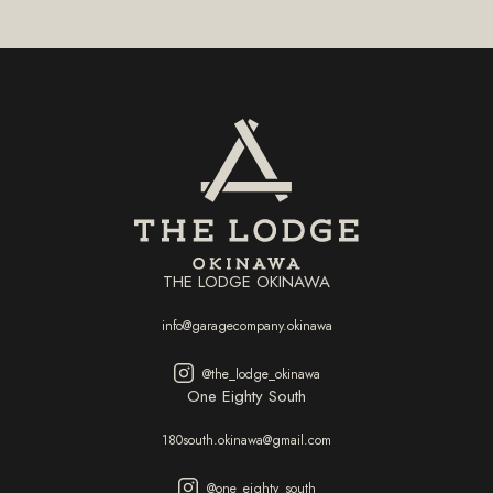
THE LODGE OKINAWA
info@garagecompany.okinawa
@the_lodge_okinawa
One Eighty South
180south.okinawa@gmail.com
@one_eighty_south