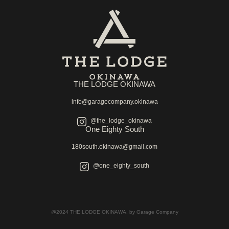
THE LODGE OKINAWA
info@garagecompany.okinawa
@the_lodge_okinawa
One Eighty South
180south.okinawa@gmail.com
@one_eighty_south
@2024 THE LODGE OKINAWA, by Garage Company