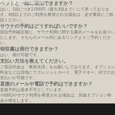
THE LODGE OKINAWA
ペットと⼀緒に宿泊できますか？
はい、1頭につき2,000円（最⼤3頭まで）にて承っておりま
す。4頭以上でのご利⽤を希望される場合は、必ず事前にご相
談ください。
サウナの予約はどうすればいいですか？
宿泊予約確定後に、サウナ利⽤に関する案内メールをお送りい
たします。そちらのメール内にあるリンクよりご予約くださ
い。
領収書は発⾏できますか？
はい、発⾏可能です。
⽀払い⽅法を教えてください。
ご宿泊代⾦は「事前決済」をお願いしております。オプション
料⾦などは現地にてクレジットカード、電⼦マネー、iDでのお
⽀払いが可能です。
直接のメールや電話で予約はできますか？
直接予約は基本不可としています。
※BBQやサウナ利⽤を希望される場合は、別途オプション料
⾦が発⽣します。